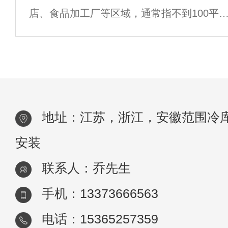
店、食品加工厂等区域，通常指不到100平
条水道，可充分利用水冷，带走更多热量。
米的冷库，那么如何杜集区小型冷库安装呢
小编今天将向您介绍小型冷库安装。合理布
小型冷库布局合理。通常，它们都使用单层
筑
地址：江苏，浙江，安徽范围冷
安装
联系人：乔先生
手机：13373666563
电话：15365257359